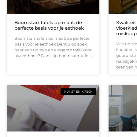
Boomstamtafels op maat: de
Kwaliteit
perfecte basis voor je eethoek
vloerkle
miskoop
Boomstamtafels op maat: de perfecte
Wie op zoe
basis voor je eethoek Bent u op zoek
karakter, k
naar een unieke en elegante tafel voor
gebruikte
uw eethoek? Dan zijn boomstamtafels
handgekn
brengen ni
KUNST EN KITSCH