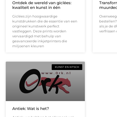
Ontdek de wereld van giclées:
Transfor
kwaliteit en kunst in één
muurdeco
Giclées zijn hoogwaardige
Overweeg 
kunstdrukken die de essentie van een
bestellen?
origineel kunstwerk perfect
als je de s
vastleggen. Deze prints worden
verfrissen 
vervaardigd met behulp van
geavanceerde inkjetprinters die
miljoenen kleuren
KUNST EN KITSCH
Antiek: Wat is het?