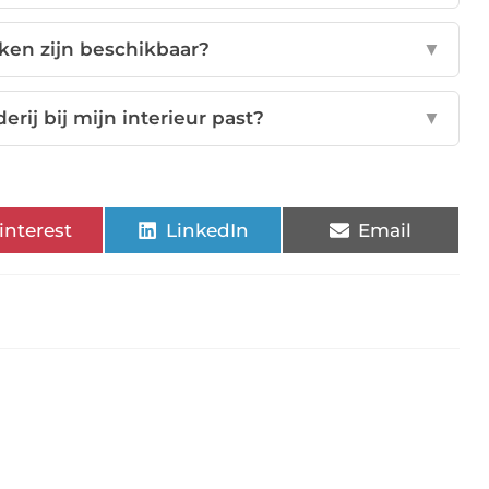
en zijn beschikbaar?
▼
erij bij mijn interieur past?
▼
interest
LinkedIn
Email