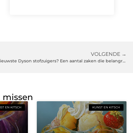
VOLGENDE →
Wat is er zo bijzonder aan de nieuwste Dyson stofzuigers? Een aantal zaken die belangrijk zijn!
g missen
ST EN KITSCH
KUNST EN KITSCH