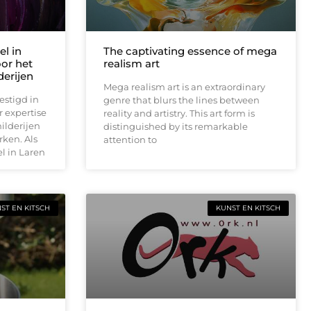
l in
The captivating essence of mega
oor het
realism art
erijen
Mega realism art is an extraordinary
stigd in
genre that blurs the lines between
 expertise
reality and artistry. This art form is
ilderijen
distinguished by its remarkable
ken. Als
attention to
l in Laren
ST EN KITSCH
KUNST EN KITSCH