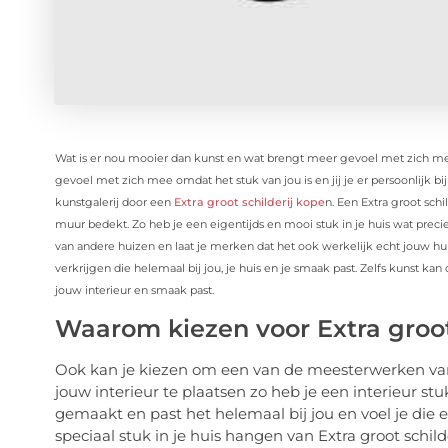
Wat is er nou mooier dan kunst en wat brengt meer gevoel met zich me
gevoel met zich mee omdat het stuk van jou is en jij je er persoonlijk b
kunstgalerij door een
Extra groot schilderij kope
n. Een Extra groot schi
muur bedekt. Zo heb je een eigentijds en mooi stuk in je huis wat precie
van andere huizen en laat je merken dat het ook werkelijk echt jouw huis
verkrijgen die helemaal bij jou, je huis en je smaak past. Zelfs kunst ka
jouw interieur en smaak past.
Waarom kiezen voor Extra groot
Ook kan je kiezen om een van de meesterwerken van d
jouw interieur te plaatsen zo heb je een interieur stu
gemaakt en past het helemaal bij jou en voel je die 
speciaal stuk in je huis hangen van Extra groot schi