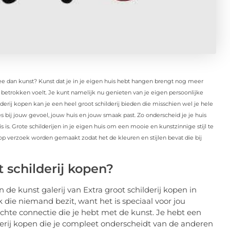
e dan kunst? Kunst dat je in je eigen huis hebt hangen brengt nog meer
ij betrokken voelt. Je kunt namelijk nu genieten van je eigen persoonlijke
lderij kopen kan je een heel groot schilderij bieden die misschien wel je hele
s bij jouw gevoel, jouw huis en jouw smaak past. Zo onderscheid je je huis
 is. Grote schilderijen in je eigen huis om een mooie en kunstzinnige stijl te
n op verzoek worden gemaakt zodat het de kleuren en stijlen bevat die bij
 schilderij kopen?
e kunst galerij van Extra groot schilderij kopen in
k die niemand bezit, want het is speciaal voor jou
echte connectie die je hebt met de kunst. Je hebt een
lderij kopen die je compleet onderscheidt van de anderen