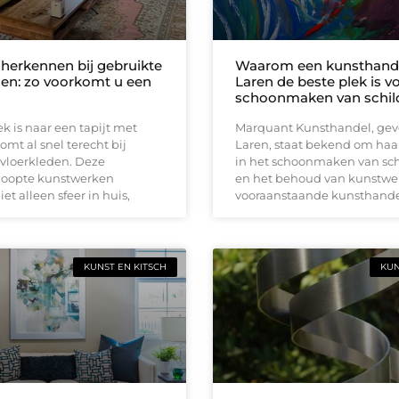
 herkennen bij gebruikte
Waarom een kunsthande
den: zo voorkomt u een
Laren de beste plek is v
schoonmaken van schild
k is naar een tapijt met
Marquant Kunsthandel, geve
omt al snel terecht bij
Laren, staat bekend om haar
 vloerkleden. Deze
in het schoonmaken van sch
oopte kunstwerken
en het behoud van kunstwer
et alleen sfeer in huis,
vooraanstaande kunsthande
KUNST EN KITSCH
KUN