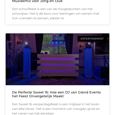
Muziekmix voor Jong en Oud
Een schoolfeest is een van de hoogtepunten van het
schooljaar. Het is dé kans voor leerlingen om samen met
hun vrienden te dansen, plezier te
ENTERTAINMENT
De Perfecte Sweet 16: Hoe een DJ van Grand Events
het Feest Onvergetelijk Maakt
Een Sweet 16-verjaardagsfeest is een mijlpaal in het leven
van elke tiener. Het is een moment van vreugde, groei en
het vieren van het bereiken