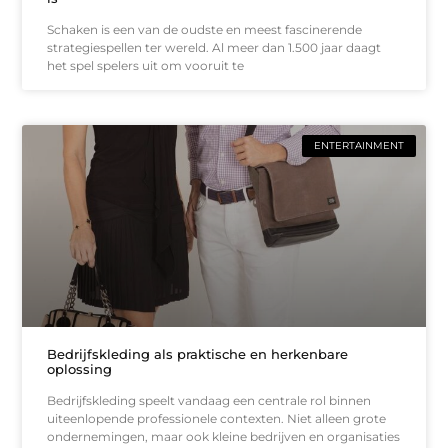
Schaken is een van de oudste en meest fascinerende
strategiespellen ter wereld. Al meer dan 1.500 jaar daagt
het spel spelers uit om vooruit te
ENTERTAINMENT
Bedrijfskleding als praktische en herkenbare
oplossing
Bedrijfskleding speelt vandaag een centrale rol binnen
uiteenlopende professionele contexten. Niet alleen grote
ondernemingen, maar ook kleine bedrijven en organisaties