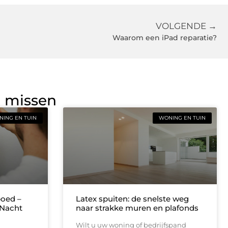
VOLGENDE →
Waarom een iPad reparatie?
g missen
ING EN TUIN
WONING EN TUIN
oed –
Latex spuiten: de snelste weg
 Nacht
naar strakke muren en plafonds
Wilt u uw woning of bedrijfspand