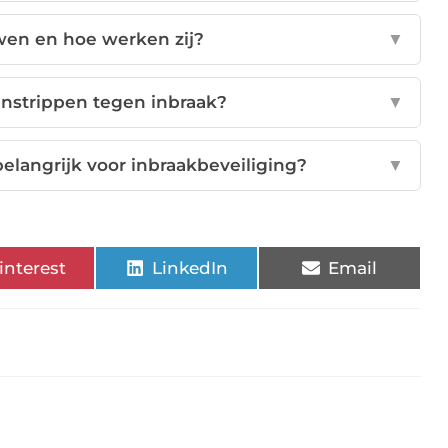
wen en hoe werken zij?
▼
nstrippen tegen inbraak?
▼
elangrijk voor inbraakbeveiliging?
▼
interest
LinkedIn
Email