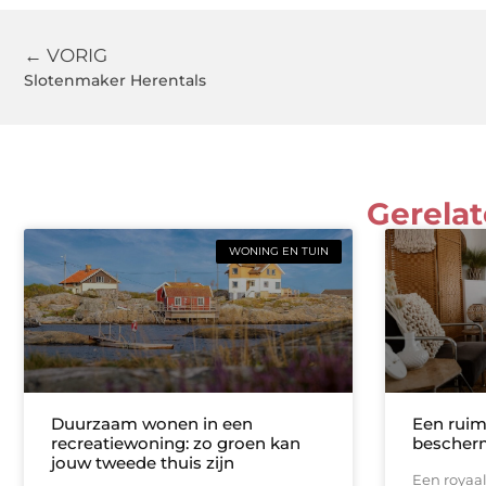
← VORIG
Slotenmaker Herentals
Gerelat
WONING EN TUIN
Duurzaam wonen in een
Een ruim
recreatiewoning: zo groen kan
bescherm
jouw tweede thuis zijn
Een royaa