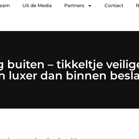
team
Uit de Media
Partners
Contact
R
buiten – tikkeltje veilig
n luxer dan binnen besl