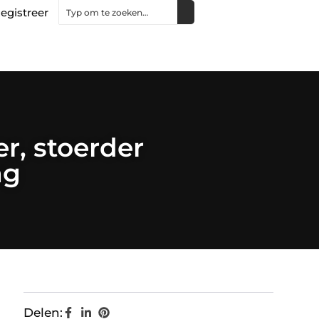
egistreer
er, stoerder
ag
Delen: