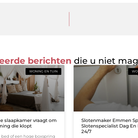
eerde berichten
die u niet ma
WONING EN TUIN
WON
e slaapkamer vraagt om
Slotenmaker Emmen Sp
ing die klopt
Slotenspecialist Dag En
24/7
l bed of een hoge boxspring