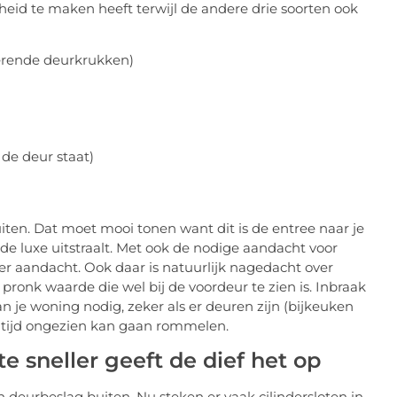
gheid te maken heeft terwijl de andere drie soorten ook
 werende deurkrukken)
 de deur staat)
uiten. Dat moet mooi tonen want dit is de entree naar je
e luxe uitstraalt. Met ook de nodige aandacht voor
der aandacht. Ook daar is natuurlijk nagedacht over
pronk waarde die wel bij de voordeur te zien is. Inbraak
n je woning nodig, zeker als er deuren zijn (bijkeuken
e tijd ongezien kan gaan rommelen.
e sneller geeft de dief het op
in deurbeslag buiten. Nu steken er vaak cilindersloten in