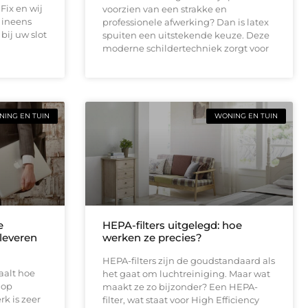
Fix en wij
voorzien van een strakke en
u ineens
professionele afwerking? Dan is latex
bij uw slot
spuiten een uitstekende keuze. Deze
moderne schildertechniek zorgt voor
ING EN TUIN
WONING EN TUIN
e
HEPA-filters uitgelegd: hoe
leveren
werken ze precies?
HEPA-filters zijn de goudstandaard als
aalt hoe
het gaat om luchtreiniging. Maar wat
 op
maakt ze zo bijzonder? Een HEPA-
rk is zeer
filter, wat staat voor High Efficiency