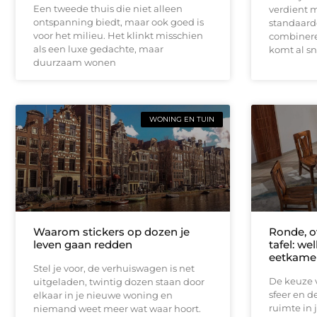
Een tweede thuis die niet alleen
verdient 
ontspanning biedt, maar ook goed is
standaardo
voor het milieu. Het klinkt misschien
combineren
als een luxe gedachte, maar
komt al sne
duurzaam wonen
WONING EN TUIN
Waarom stickers op dozen je
Ronde, o
leven gaan redden
tafel: we
eetkame
Stel je voor, de verhuiswagen is net
De keuze v
uitgeladen, twintig dozen staan door
sfeer en d
elkaar in je nieuwe woning en
ruimte in 
niemand weet meer wat waar hoort.