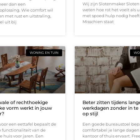
Wij zijn Slotenmaker Sloten 
meer dan een
weten hoe rot het voelt als 
plossing. Wie comfort wil
met spoed hulp nodig heeft 
 met rust en uitstraling,
Misschien staat
l uit bij
WONING EN TUIN
WON
vale of rechthoekige
Beter zitten tijdens lang
lke vorm werkt in jouw
werkdagen zonder in te 
r?
op stijl
oor een eettafel bepaalt de
Een goede bureaustoel bep
e functionaliteit van de
comfortabel je lange dagen
je huis voor jaren. Een
kantoor of thuis ervaart. Free