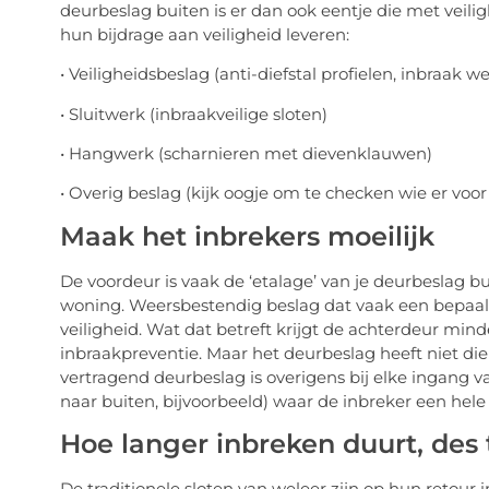
deurbeslag buiten is er dan ook eentje die met veili
hun bijdrage aan veiligheid leveren:
• Veiligheidsbeslag (anti-diefstal profielen, inbraak
• Sluitwerk (inbraakveilige sloten)
• Hangwerk (scharnieren met dievenklauwen)
• Overig beslag (kijk oogje om te checken wie er voor
Maak het inbrekers moeilijk
De voordeur is vaak de ‘etalage’ van je deurbeslag b
woning. Weersbestendig beslag dat vaak een bepaald
veiligheid. Wat dat betreft krijgt de achterdeur min
inbraakpreventie. Maar het deurbeslag heeft niet die 
vertragend deurbeslag is overigens bij elke ingang va
naar buiten, bijvoorbeeld) waar de inbreker een hel
Hoe langer inbreken duurt, des t
De traditionele sloten van weleer zijn op hun retour 