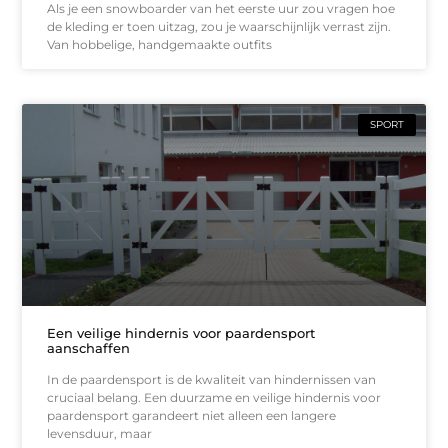
Als je een snowboarder van het eerste uur zou vragen hoe
de kleding er toen uitzag, zou je waarschijnlijk verrast zijn.
Van hobbelige, handgemaakte outfits
SPORT
Een veilige hindernis voor paardensport
aanschaffen
In de paardensport is de kwaliteit van hindernissen van
cruciaal belang. Een duurzame en veilige hindernis voor
paardensport garandeert niet alleen een langere
levensduur, maar