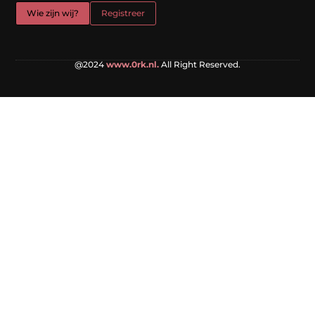
Wie zijn wij?
Registreer
@2024
www.0rk.nl.
All Right Reserved.