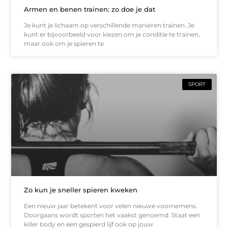
Armen en benen trainen: zo doe je dat
Je kunt je lichaam op verschillende manieren trainen. Je
kunt er bijvoorbeeld voor kiezen om je conditie te trainen,
maar ook om je spieren te
SPORT
Zo kun je sneller spieren kweken
Een nieuw jaar betekent voor velen nieuwe voornemens.
Doorgaans wordt sporten het vaakst genoemd. Staat een
killer body en een gespierd lijf ook op jouw