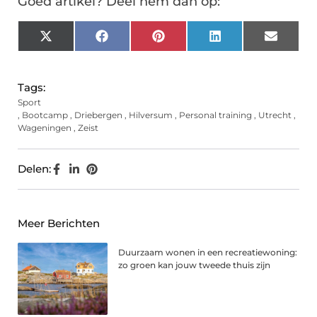
Goed artikel? Deel hem dan op:
X
Facebook
Pinterest
LinkedIn
Email
(Twitter)
Tags:
Sport
,
Bootcamp
,
Driebergen
,
Hilversum
,
Personal training
,
Utrecht
,
Wageningen
,
Zeist
Delen:
Meer Berichten
Duurzaam wonen in een recreatiewoning:
zo groen kan jouw tweede thuis zijn