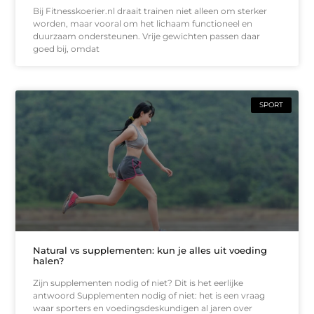
Bij Fitnesskoerier.nl draait trainen niet alleen om sterker
worden, maar vooral om het lichaam functioneel en
duurzaam ondersteunen. Vrije gewichten passen daar
goed bij, omdat
SPORT
Natural vs supplementen: kun je alles uit voeding
halen?
Zijn supplementen nodig of niet? Dit is het eerlijke
antwoord Supplementen nodig of niet: het is een vraag
waar sporters en voedingsdeskundigen al jaren over