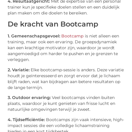
4. Resultaatgericht:
Met de expertise van een personal
trainer kun je specifieke doelen stellen en een duidelijk
plan maken om die doelen te bereiken.
De kracht van Bootcamp
1. Gemeenschapsgevoel:
Bootcamp
is niet alleen een
training, maar ook een ervaring. De groepsdynamiek
kan een krachtige motivator zijn, waardoor je wordt
aangemoedigd om harder te pushen en je grenzen te
verleggen.
2. Variatie:
Elke bootcamp-sessie is anders. Deze variatie
houdt je geïnteresseerd en zorgt ervoor dat je lichaam
blijft raden, wat kan bijdragen aan betere resultaten op
de lange termijn.
3. Outdoor ervaring:
Veel bootcamps vinden buiten
plaats, waardoor je kunt genieten van frisse lucht en
natuurlijke omgevingen terwijl je zweet.
4. Tijdsefficiëntie:
Bootcamps zijn vaak intensieve, high-
impact sessies die een volledige lichaamstraining
bieden in een kort tijdsbestek.