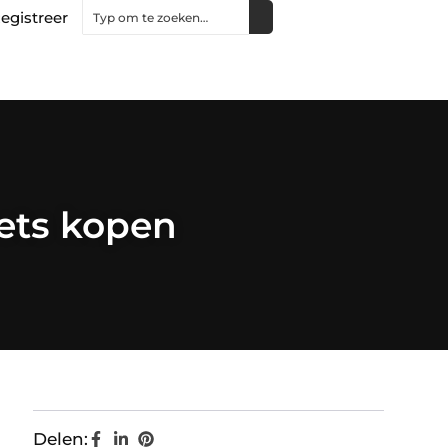
egistreer
eets kopen
Delen: