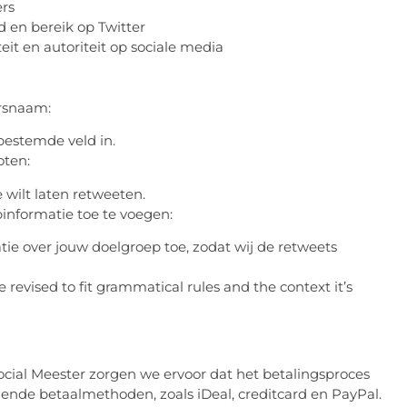
ers
 en bereik op Twitter
it en autoriteit op sociale media
ersnaam:
bestemde veld in.
oten:
 wilt laten retweeten.
informatie toe te voegen:
atie over jouw doelgroep toe, zodat wij de retweets
revised to fit grammatical rules and the context it’s
ocial Meester zorgen we ervoor dat het betalingsproces
lende betaalmethoden, zoals iDeal, creditcard en PayPal.