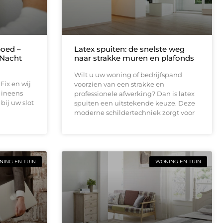
oed –
Latex spuiten: de snelste weg
 Nacht
naar strakke muren en plafonds
Wilt u uw woning of bedrijfspand
Fix en wij
voorzien van een strakke en
u ineens
professionele afwerking? Dan is latex
bij uw slot
spuiten een uitstekende keuze. Deze
moderne schildertechniek zorgt voor
ING EN TUIN
WONING EN TUIN