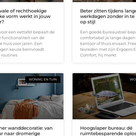
vale of rechthoekige
Beter zitten tijdens lang
lke vorm werkt in jouw
werkdagen zonder in te 
r?
op stijl
oor een eettafel bepaalt de
Een goede bureaustoel bep
e functionaliteit van de
comfortabel je lange dagen
je huis voor jaren. Een
kantoor of thuis ervaart. Free
gen keuze beïnvloedt
tevreden met zijn Ergopro E
 routines
Comfort; hij merkt
WONING EN TUIN
WON
er wanddecoratie: van
Hoogslaper bureau: dé
r naar dromerige
ruimtebesparende oplo