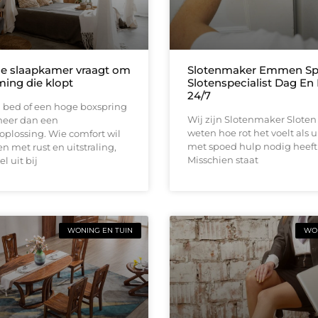
e slaapkamer vraagt om
Slotenmaker Emmen Sp
ing die klopt
Slotenspecialist Dag En
24/7
l bed of een hoge boxspring
Wij zijn Slotenmaker Sloten 
meer dan een
weten hoe rot het voelt als 
plossing. Wie comfort wil
met spoed hulp nodig heeft 
 met rust en uitstraling,
Misschien staat
l uit bij
WONING EN TUIN
WON