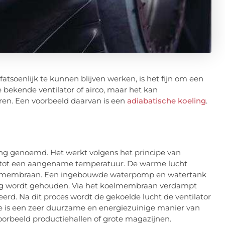
oenlijk te kunnen blijven werken, is het fijn om een
 bekende ventilator of airco, maar het kan
en. Een voorbeeld daarvan is een
adiabatische koeling
.
ng genoemd. Het werkt volgens het principe van
 tot een aangename temperatuur. De warme lucht
oelmembraan. Een ingebouwde waterpomp en watertank
ig wordt gehouden. Via het koelmembraan verdampt
erd. Na dit proces wordt de gekoelde lucht de ventilator
e is een zeer duurzame en energiezuinige manier van
voorbeeld productiehallen of grote magazijnen.