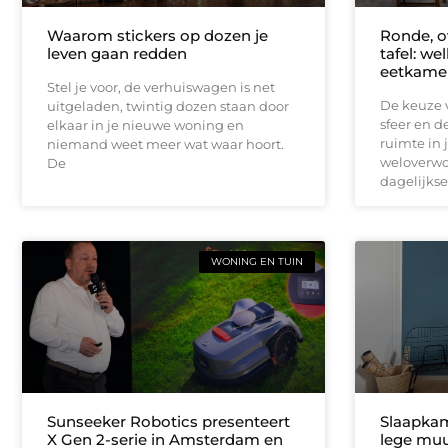
Waarom stickers op dozen je
Ronde, o
leven gaan redden
tafel: we
eetkame
Stel je voor, de verhuiswagen is net
De keuze v
uitgeladen, twintig dozen staan door
sfeer en d
elkaar in je nieuwe woning en
ruimte in 
niemand weet meer wat waar hoort.
weloverwo
De
dagelijkse
WONING EN TUIN
Sunseeker Robotics presenteert
Slaapkam
X Gen 2-serie in Amsterdam en
lege muu