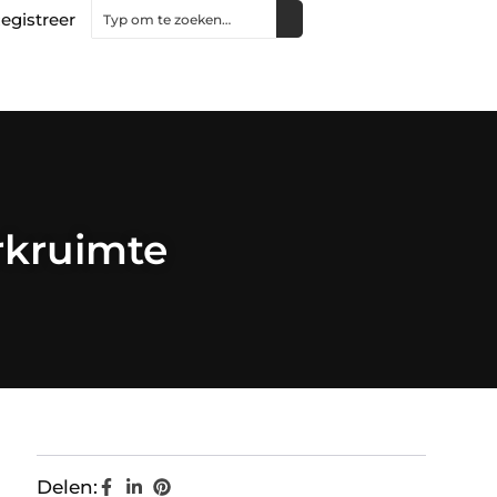
egistreer
rkruimte
Delen: