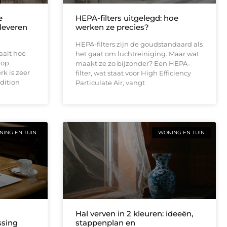
e
HEPA-filters uitgelegd: hoe
leveren
werken ze precies?
HEPA-filters zijn de goudstandaard als
aalt hoe
het gaat om luchtreiniging. Maar wat
 op
maakt ze zo bijzonder? Een HEPA-
rk is zeer
filter, wat staat voor High Efficiency
dition
Particulate Air, vangt
ING EN TUIN
WONING EN TUIN
Hal verven in 2 kleuren: ideeën,
ssing
stappenplan en