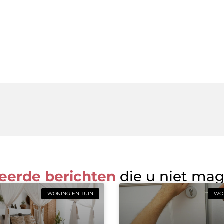
eerde berichten
die u niet ma
WONING EN TUIN
WON