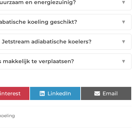
 duurzaam en energiezuinig?
▼
iabatische koeling geschikt?
▼
 Jetstream adiabatische koelers?
▼
s makkelijk te verplaatsen?
▼
interest
LinkedIn
Email
koeling