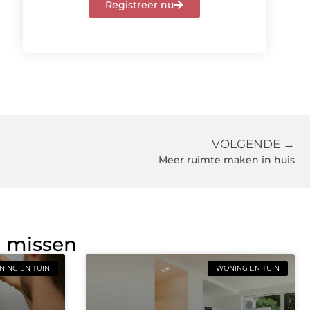
Registreer nu
VOLGENDE →
Meer ruimte maken in huis
g missen
ING EN TUIN
WONING EN TUIN