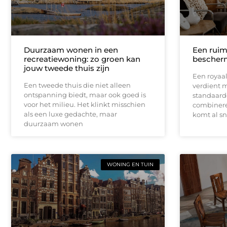
Duurzaam wonen in een
Een ruim
recreatiewoning: zo groen kan
bescherm
jouw tweede thuis zijn
Een royaa
Een tweede thuis die niet alleen
verdient 
ontspanning biedt, maar ook goed is
standaardo
voor het milieu. Het klinkt misschien
combineren
als een luxe gedachte, maar
komt al sne
duurzaam wonen
WONING EN TUIN