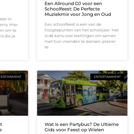
Een Allround DJ voor een
Schoolfeest: De Perfecte
Muziekmix voor Jong en Oud
ter in
Een schoolfeest is een van de
nis. Hier
hoogtepunten van het schooljaar. Het
en om te
is dé kans voor leerlingen om samen
s die je
met hun vrienden te dansen, plezier
te
TERTAINMENT
ENTERTAINMENT
t
Wat is een Partybus? De Ultieme
e
Gids voor Feest op Wielen