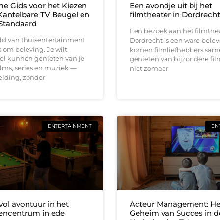
me Gids voor het Kiezen
Een avondje uit bij het
Kantelbare TV Beugel en
filmtheater in Dordrecht
Standaard
Een bezoek aan het filmthea
eld van thuisentertainment
Dordrecht is een ware beleve
s om beleving. Je wilt
komen filmliefhebbers sam
el kunnen genieten van je
genieten van bijzondere film
films, series en muziek —
niet zomaar
eiding, zonder
ENTERTAINMENT
EN
vol avontuur in het
Acteur Management: He
itencentrum in ede
Geheim van Succes in d