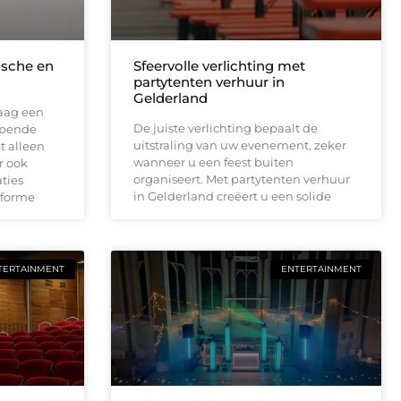
tische en
Sfeervolle verlichting met
partytenten verhuur in
Gelderland
daag een
De juiste verlichting bepaalt de
lopende
uitstraling van uw evenement, zeker
t alleen
wanneer u een feest buiten
r ook
organiseert. Met partytenten verhuur
ties
in Gelderland creëert u een solide
iforme
TERTAINMENT
ENTERTAINMENT