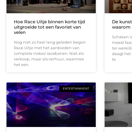
Hoe Race Uitje binnen korte tijd
De kunst
uitgroeide tot een favoriet van
waarom di
velen
Schaken i
Nog niet zo heel lang geleden begon
meest fasc
Race Uitje met het aanbieden van
ter wereld
complete indoor racebanen. Niet als
daagt het 
verkoop, maar als verhuur, waarmee
te
het een
ENTERTAINMENT