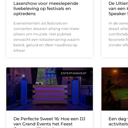
Lasershow voor meeslepende
De Ultie
livebeleving op festivals en
van een 
optredens
Speaker 
Evenementen als festivals en
In de wer
concerten draaien allang niet meer
draait alle
alleen om muziek. Het publiek
comfortab
verwacht een totaalervaring waarin
favoriete 
beeld, geluid en sfeer naadloos op
zonder afl
elkaar
ENTERTAINMENT
De Perfecte Sweet 16: Hoe een DJ
Een dag 
van Grand Events het Feest
activite