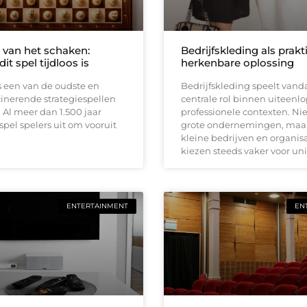
 van het schaken:
Bedrijfskleding als prak
t spel tijdloos is
herkenbare oplossing
s een van de oudste en
Bedrijfskleding speelt van
inerende strategiespellen
centrale rol binnen uiteen
. Al meer dan 1.500 jaar
professionele contexten. Nie
spel spelers uit om vooruit
grote ondernemingen, maa
kleine bedrijven en organisa
kiezen steeds vaker voor un
ENTERTAINMENT
EN