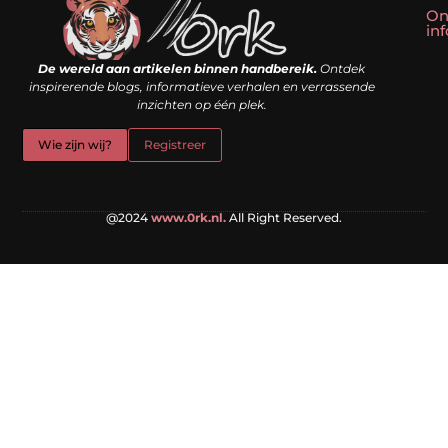
On
in
Linkbuilding kopen: slim shortcut of riskante valkuil?
Geld verdienen met een website: droom of doe-het-zelf realiteit?
De wereld aan artikelen binnen handbereik.
Ontdek
inspirerende blogs, informatieve verhalen en verrassende
inzichten op één plek.
Wie zijn wij?
Registreer
@2024
www.0rk.nl.
All Right Reserved.