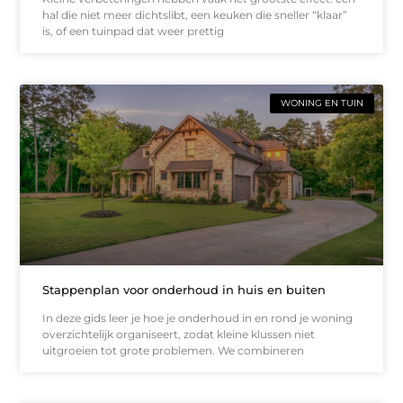
hal die niet meer dichtslibt, een keuken die sneller “klaar”
is, of een tuinpad dat weer prettig
WONING EN TUIN
Stappenplan voor onderhoud in huis en buiten
In deze gids leer je hoe je onderhoud in en rond je woning
overzichtelijk organiseert, zodat kleine klussen niet
uitgroeien tot grote problemen. We combineren