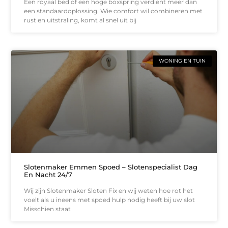
Een royaal bed of een hoge boxspring verdient meer dan
een standaardoplossing. Wie comfort wil combineren met
rust en uitstraling, komt al snel uit bij
WONING EN TUIN
Slotenmaker Emmen Spoed – Slotenspecialist Dag
En Nacht 24/7
Wij zijn Slotenmaker Sloten Fix en wij weten hoe rot het
voelt als u ineens met spoed hulp nodig heeft bij uw slot
Misschien staat