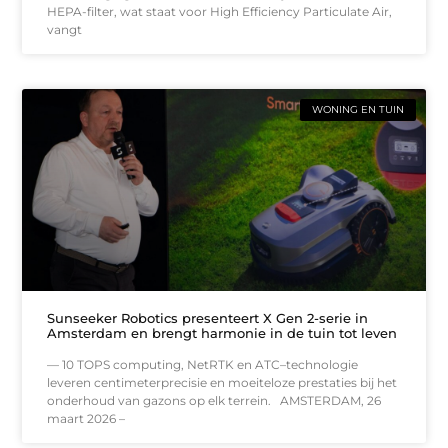
HEPA-filter, wat staat voor High Efficiency Particulate Air,
vangt
WONING EN TUIN
Sunseeker Robotics presenteert X Gen 2-serie in
Amsterdam en brengt harmonie in de tuin tot leven
— 10 TOPS computing, NetRTK en ATC–technologie
leveren centimeterprecisie en moeiteloze prestaties bij het
onderhoud van gazons op elk terrein. AMSTERDAM, 26
maart 2026 –