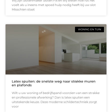
Wij zijn Slotenmaker Sloten Fix en wij weten hoe rot het
voelt als u ineens met spoed hulp nodig heeft bij uw slot
Misschien staat
WONING EN TUIN
Latex spuiten: de snelste weg naar strakke muren
en plafonds
Wilt u uw woning of bedrijfspand voorzien van een strakke
en professionele afwerking? Dan is latex spuiten een
uitstekende keuze. Deze moderne schildertechniek zorgt
voor