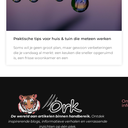
Praktische tips voor huis & tuin die meteen werken
Soms wil je geen groot plan, maar gewoon verbeteringen
die je vandaag al merkt: een keuken die sneller opgeruimd
is, een frisse woonkamer en een
On
in
Linkbuilding kopen: slim shortcut of riskante valkuil?
Geld verdienen met een website: droom of doe-het-zelf realiteit?
De wereld aan artikelen binnen handbereik.
Ontdek
inspirerende blogs, informatieve verhalen en verrassende
inzichten op één plek.