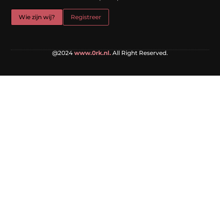
Wie zijn wij?
Registreer
@2024
www.0rk.nl.
All Right Reserved.