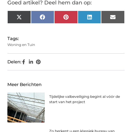
Goed artikel? Deel hem dan op:
X
Facebook
Pinterest
LinkedIn
Email
(Twitter)
Tags:
Woning en Tuin
Delen:
Meer Berichten
Tijdelijke valbeveiliging begint al vóór de
start van het project
Zo herkent u een klassiek bureau van