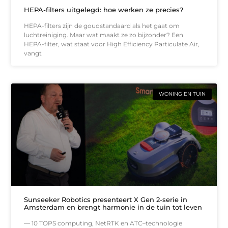
HEPA-filters uitgelegd: hoe werken ze precies?
HEPA-filters zijn de goudstandaard als het gaat om
luchtreiniging. Maar wat maakt ze zo bijzonder? Een
HEPA-filter, wat staat voor High Efficiency Particulate Air,
vangt
WONING EN TUIN
Sunseeker Robotics presenteert X Gen 2-serie in
Amsterdam en brengt harmonie in de tuin tot leven
— 10 TOPS computing, NetRTK en ATC–technologie