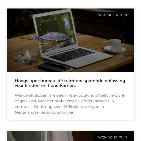
WONING EN TUIN
Hoogslaper bureau: dé ruimtebesparende oplossing
voor kinder- en tienerkamers
Wie de afgelopen jaren een nieuwbouwhuis heeft gekocht
of gehuurd, kent het probleem: de kinderkamers zijn
compact. Sinds ongeveer 2015 zijn woningen in
Nederlandse nieuwbouwwijken
WONING EN TUIN