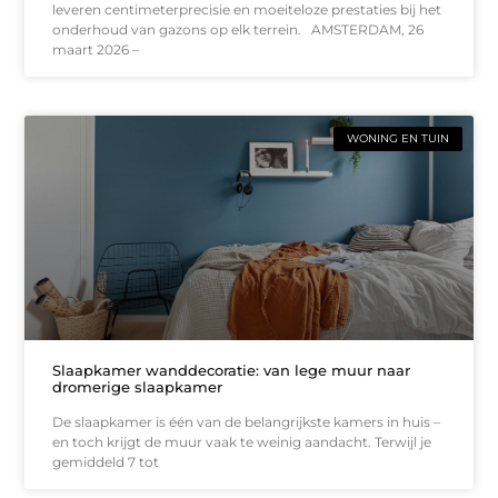
leveren centimeterprecisie en moeiteloze prestaties bij het
onderhoud van gazons op elk terrein. AMSTERDAM, 26
maart 2026 –
WONING EN TUIN
Slaapkamer wanddecoratie: van lege muur naar
dromerige slaapkamer
De slaapkamer is één van de belangrijkste kamers in huis –
en toch krijgt de muur vaak te weinig aandacht. Terwijl je
gemiddeld 7 tot