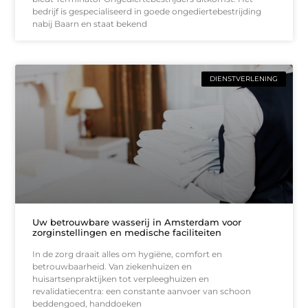
bedrijf is gespecialiseerd in goede ongediertebestrijding
nabij Baarn en staat bekend
DIENSTVERLENING
Uw betrouwbare wasserij in Amsterdam voor
zorginstellingen en medische faciliteiten
In de zorg draait alles om hygiëne, comfort en
betrouwbaarheid. Van ziekenhuizen en
huisartsenpraktijken tot verpleeghuizen en
revalidatiecentra: een constante aanvoer van schoon
beddengoed, handdoeken