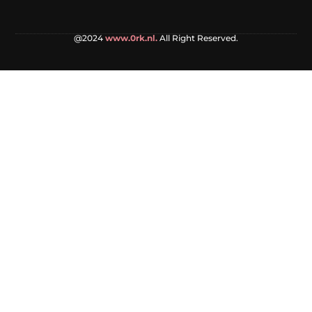
@2024
www.0rk.nl.
All Right Reserved.