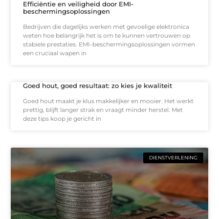
Efficiëntie en veiligheid door EMI-
beschermingsoplossingen
Bedrijven die dagelijks werken met gevoelige elektronica
weten hoe belangrijk het is om te kunnen vertrouwen op
stabiele prestaties. EMI-beschermingsoplossingen vormen
een cruciaal wapen in
Goed hout, goed resultaat: zo kies je kwaliteit
Goed hout maakt je klus makkelijker en mooier. Het werkt
prettig, blijft langer strak en vraagt minder herstel. Met
deze tips koop je gericht in
DIENSTVERLENING