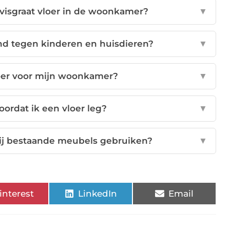
visgraat vloer in de woonkamer?
▼
and tegen kinderen en huisdieren?
▼
vloer voor mijn woonkamer?
▼
ordat ik een vloer leg?
▼
 bij bestaande meubels gebruiken?
▼
interest
LinkedIn
Email