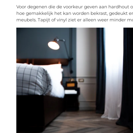
Voor degenen die de voorkeur geven aan hardhout o
hoe gemakkelijk het kan worden bekrast, gedeukt en
meubels. Tapijt of vinyl ziet er alleen weer minder mo