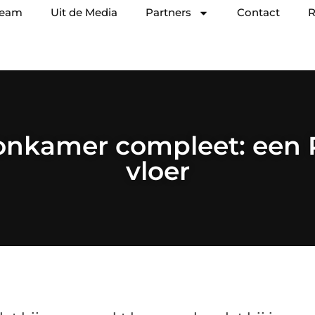
team
Uit de Media
Partners
Contact
R
onkamer compleet: een P
vloer