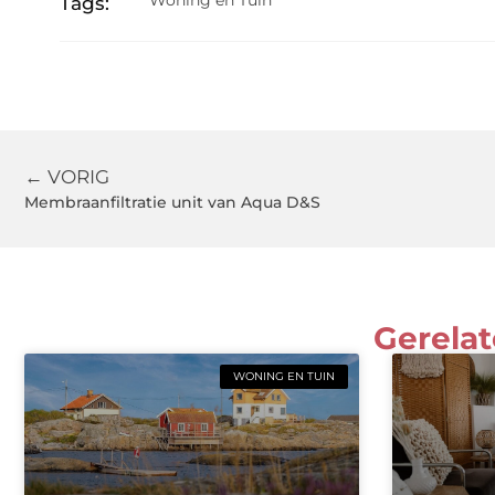
Woning en Tuin
Tags:
← VORIG
Membraanfiltratie unit van Aqua D&S
Gerelat
WONING EN TUIN