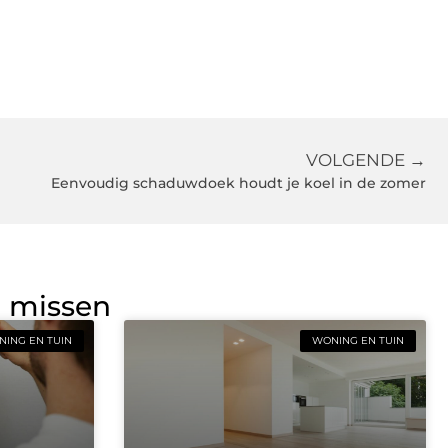
VOLGENDE →
Eenvoudig schaduwdoek houdt je koel in de zomer
g missen
ING EN TUIN
WONING EN TUIN