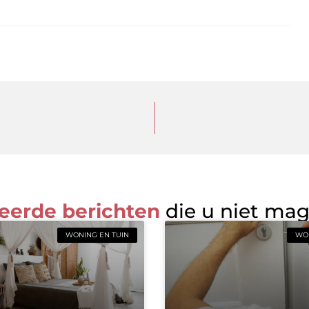
eerde berichten
die u niet ma
WONING EN TUIN
WON