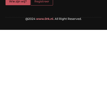
Wie zijn wij?
Registreer
@2024
www.0rk.nl.
All Right Reserved.