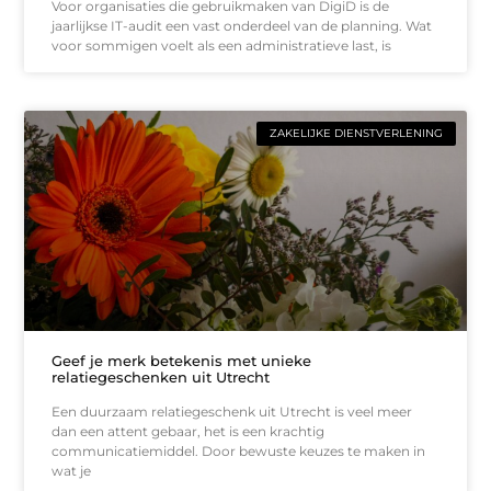
Voor organisaties die gebruikmaken van DigiD is de
jaarlijkse IT-audit een vast onderdeel van de planning. Wat
voor sommigen voelt als een administratieve last, is
ZAKELIJKE DIENSTVERLENING
Geef je merk betekenis met unieke
relatiegeschenken uit Utrecht
Een duurzaam relatiegeschenk uit Utrecht is veel meer
dan een attent gebaar, het is een krachtig
communicatiemiddel. Door bewuste keuzes te maken in
wat je