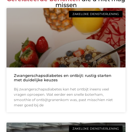
missen
ZAKELIJKE DIENSTVERLENING
Zwangerschapsdiabetes en ontbijt: rustig starten
met duidelijke keuzes
Bij zwangerschapsdiabetes kan het ontbijt ineens veel
vragen oproepen. Wat eerder een snelle boterham,
smoothie of ontbijtgranenkom was, past misschien niet
meer goed bij de
ZAKELIJKE DIENSTVERLENING