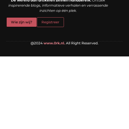
De wereld aan artikelen binnen handbereik.
Ontdek
inspirerende blogs, informatieve verhalen en verrassende
inzichten op één plek.
Wie zijn wij?
Registreer
@2024
www.0rk.nl.
All Right Reserved.