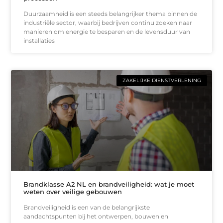
Duurzaamheid is een steeds belangrijker thema binnen de
industriële sector, waarbij bedrijven continu zoeken naar
manieren om energie te besparen en de levensduur van
installaties
ZAKELIJKE DIENSTVERLENING
Brandklasse A2 NL en brandveiligheid: wat je moet
weten over veilige gebouwen
Brandveiligheid is een van de belangrijkste
aandachtspunten bij het ontwerpen, bouwen en