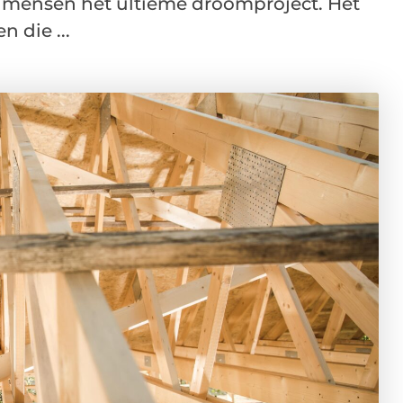
l mensen het ultieme droomproject. Het
 die ...