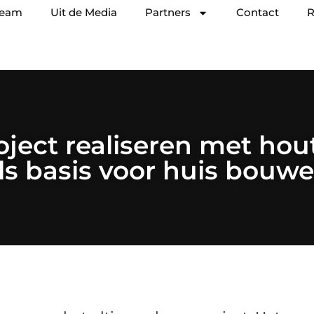
team
Uit de Media
Partners
Contact
R
ject realiseren met ho
ls basis voor huis bouw