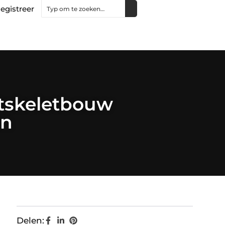
egistreer
utskeletbouw
en
Delen: