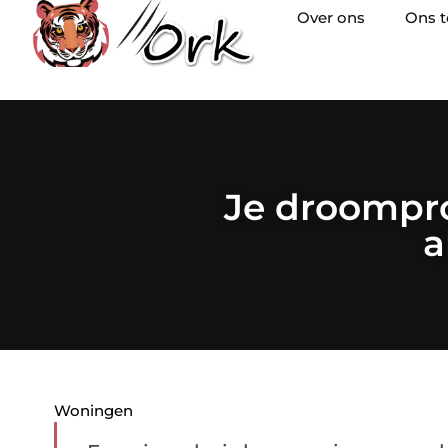
Over ons
Ons 
Je droompro
a
Woningen