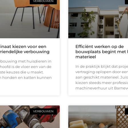
VERBOUWEN
inaat kiezen voor een
Efficiënt werken op de
vriendelijke verbouwing
bouwplaats begint met h
materieel
erbouwing met huisdieren in
In de praktijk blijkt dat pro
hoofd is de vloer een van de
vertraging oplopen door ee
ste keuzes die u maakt.
aan geschikt materieel. Jui
n honden en katten kunnen
kiezen steeds meer professi
machineverhuur uit Barnev
VERBOUWEN