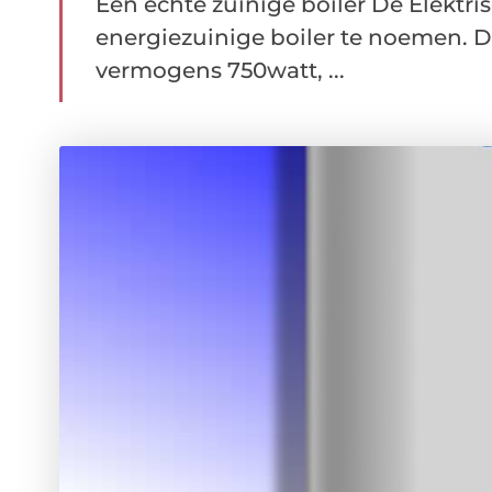
Een echte zuinige boiler De Elektris
energiezuinige boiler te noemen. De
vermogens 750watt, ...