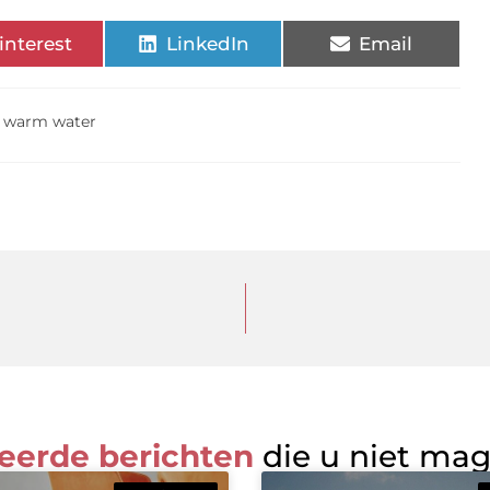
interest
LinkedIn
Email
,
warm water
eerde berichten
die u niet ma