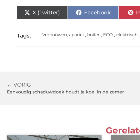
X (Twitter)
Facebook
P
Verbouwen
,
aparici
,
boiler
,
ECO
,
elektrisch
Tags:
← VORIG
Eenvoudig schaduwdoek houdt je koel in de zomer
Gerelat