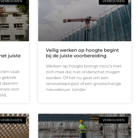
VERBOUWEN
VERBOUWEN
Veilig werken op hoogte begint
et juiste
bij de juiste voorbereiding
Werken op hoogte brengt risico’s met
jecten vaak
zich mee die niet onderschat mogen
n gebrek
worden. Of het nu gaat om een
st daarom
renovatieproject of een grootschalige
onals voor
nieuwbouw: zonder
eld,
VERBOUWEN
VERBOUWEN