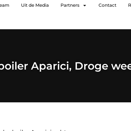
team
Uit de Media
Partners
Contact
R
boiler Aparici, Droge w