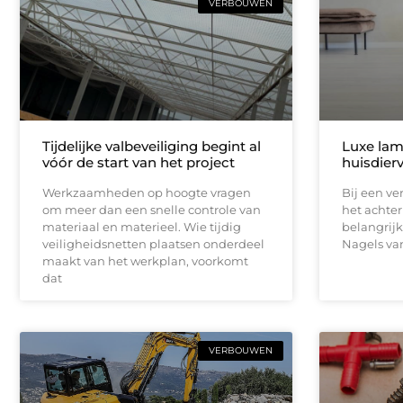
VERBOUWEN
Tijdelijke valbeveiliging begint al
Luxe lam
vóór de start van het project
huisdier
Werkzaamheden op hoogte vragen
Bij een v
om meer dan een snelle controle van
het achter
materiaal en materieel. Wie tijdig
belangrijk
veiligheidsnetten plaatsen onderdeel
Nagels va
maakt van het werkplan, voorkomt
dat
VERBOUWEN