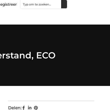
egistreer
eerstand, ECO
Delen: