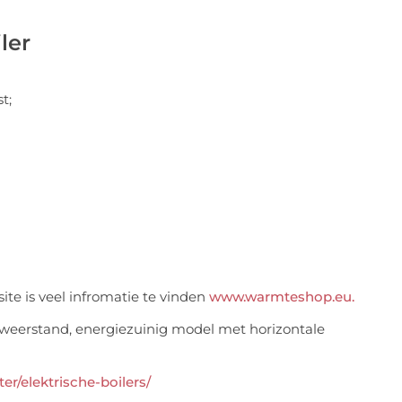
ler
t;
te is veel infromatie te vinden
www.warmteshop.eu.
r/elektrische-boilers/