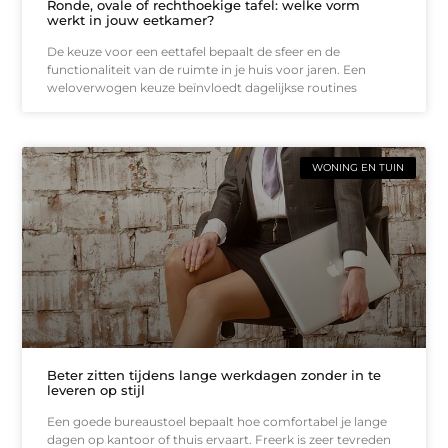
Ronde, ovale of rechthoekige tafel: welke vorm
werkt in jouw eetkamer?
De keuze voor een eettafel bepaalt de sfeer en de
functionaliteit van de ruimte in je huis voor jaren. Een
weloverwogen keuze beïnvloedt dagelijkse routines
WONING EN TUIN
Beter zitten tijdens lange werkdagen zonder in te
leveren op stijl
Een goede bureaustoel bepaalt hoe comfortabel je lange
dagen op kantoor of thuis ervaart. Freerk is zeer tevreden