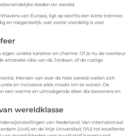
etsvriendelijke steden ter wereld.
thavens van Europa, ligt op slechts een korte treinreis
g en toegankelijk, wat vooral voordelig is voor
feer
n eigen unieke karakter en charme. Of je nu de voorkeur
 artistieke vibe van de Jordaan, of de rustige
erantie. Mensen van over de hele wereld voelen zich
urele en inclusieve plek maakt om te wonen. De
 aan een warme en uitnodigende sfeer die bewoners en
van wereldklasse
derwijsinstellingen van Nederland. Van internationaal
erdam (UvA) en de Vrije Universiteit (VU) tot excellente
al van mogelijkheden voor kwalitatief hoogstaand