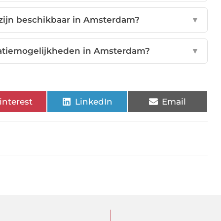
 zijn beschikbaar in Amsterdam?
▼
reatiemogelijkheden in Amsterdam?
▼
interest
LinkedIn
Email