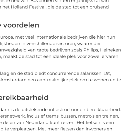
ts te beleven. Bovendien vinden er jaarlijks tal van
 het Holland Festival, die de stad tot een bruisend
 voordelen
ropa, met veel internationale bedrijven die hier hun
lijkheden in verschillende sectoren, waaronder
aanwezigheid van grote bedrijven zoals Philips, Heineken
, maakt de stad tot een ideale plek voor zowel ervaren
aag en de stad biedt concurrerende salarissen. Dit,
 Amsterdam een aantrekkelijke plek om te wonen en te
bereikbaarheid
am is de uitstekende infrastructuur en bereikbaarheid.
rsnetwerk, inclusief trams, bussen, metro’s en treinen,
 delen van Nederland kunt reizen. Het fietsen is een
ad te verplaatsen. Met meer fietsen dan inwoners en