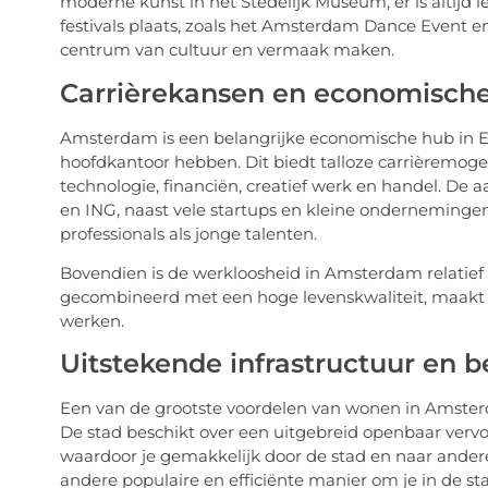
moderne kunst in het Stedelijk Museum, er is altijd ie
festivals plaats, zoals het Amsterdam Dance Event en
centrum van cultuur en vermaak maken.
Carrièrekansen en economische
Amsterdam is een belangrijke economische hub in Eu
hoofdkantoor hebben. Dit biedt talloze carrièremoge
technologie, financiën, creatief werk en handel. De 
en ING, naast vele startups en kleine ondernemingen
professionals als jonge talenten.
Bovendien is de werkloosheid in Amsterdam relatief l
gecombineerd met een hoge levenskwaliteit, maakt
werken.
Uitstekende infrastructuur en 
Een van de grootste voordelen van wonen in Amsterd
De stad beschikt over een uitgebreid openbaar vervoe
waardoor je gemakkelijk door de stad en naar andere
andere populaire en efficiënte manier om je in de st