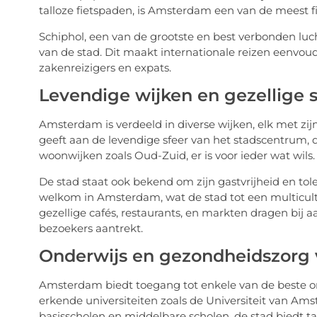
talloze fietspaden, is Amsterdam een van de meest fi
Schiphol, een van de grootste en best verbonden luch
van de stad. Dit maakt internationale reizen eenvoudi
zakenreizigers en expats.
Levendige wijken en gezellige s
Amsterdam is verdeeld in diverse wijken, elk met zij
geeft aan de levendige sfeer van het stadscentrum, de
woonwijken zoals Oud-Zuid, er is voor ieder wat wils.
De stad staat ook bekend om zijn gastvrijheid en tol
welkom in Amsterdam, wat de stad tot een multicult
gezellige cafés, restaurants, en markten dragen bij
bezoekers aantrekt.
Onderwijs en gezondheidszorg 
Amsterdam biedt toegang tot enkele van de beste on
erkende universiteiten zoals de Universiteit van Amst
basisscholen en middelbare scholen, de stad biedt t